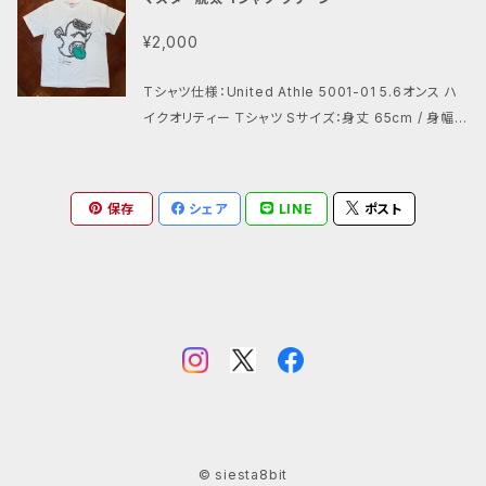
身丈 73cm / 身幅 55cm / 肩幅 50cm / 袖丈 22cm
XLサイズ：身丈 77cm / 身幅 58cm / 肩幅 54cm /
¥2,000
袖丈 24cm プリント：シルクスクリーン ※About inte
rnational shipping Currently, the post office
Tシャツ仕様：United Athle 5001-01 5.6オンス ハ
can ship only by sea mail. It will takes 1~3 m
イクオリティー Ｔシャツ Sサイズ：身丈 65cm / 身幅 4
onth to arrive.
9cm / 肩幅 42cm / 袖丈 19cm Mサイズ：身丈 69c
m / 身幅 52cm / 肩幅 46cm / 袖丈 20cm Lサイズ：
身丈 73cm / 身幅 55cm / 肩幅 50cm / 袖丈 22cm
保存
シェア
LINE
ポスト
XLサイズ：身丈 77cm / 身幅 58cm / 肩幅 54cm /
袖丈 24cm プリント：シルクスクリーン
© siesta8bit