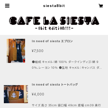
siesta8bit
In need of siesta エプロン
¥7,500
●組成 キャメル：綿 100％ ダークインディゴ：綿 9
0％、レーヨン 10％ ●生地 キャメル：キャンバス ダー
クインディゴ：デニム ※生地目付（キャンバス素材とデ
ニム素材共通） 415g/m²（12.2oz/yd²） ●生産国 中
In need of siesta トートバッグ
国
¥4,000
サイズ 高さ 35cm 袋口幅 49cm 底幅 cm39 奥行