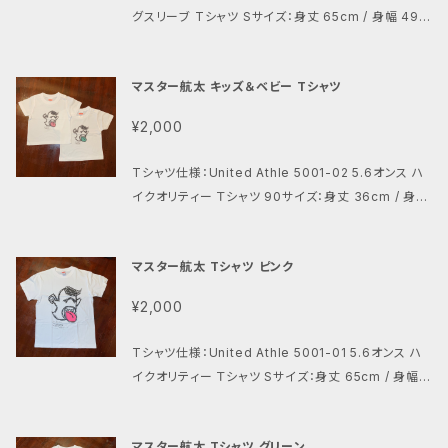
グスリーブ Tシャツ Sサイズ：身丈 65cm / 身幅 49c
m / 肩幅 42cm / 袖丈 60cm Mサイズ：身丈 69cm
/ 身幅 52cm / 肩幅 45cm / 袖丈 62cm Lサイズ：身
マスター航太 キッズ＆ベビー Tシャツ
丈 73cm / 身幅 55cm / 肩幅 48cm / 袖丈 63cm
XLサイズ：身丈 77cm / 身幅 58cm / 肩幅 52cm /
¥2,000
袖丈 64cm プリント：転写 ※乾燥機使用不可
Tシャツ仕様：United Athle 5001-02 5.6オンス ハ
イクオリティー Ｔシャツ 90サイズ：身丈 36cm / 身幅
29cm / 肩幅 24cm / 袖丈 11cm 130サイズ：身丈 51
cm / 身幅 37cm / 肩幅 34cm / 袖丈 15cm プリン
マスター航太 Tシャツ ピンク
ト：インクジェット ※About international shipping
Currently, the post office can ship only by se
¥2,000
a mail. It will takes 1~3 month to arrive.
Tシャツ仕様：United Athle 5001-01 5.6オンス ハ
イクオリティー Ｔシャツ Sサイズ：身丈 65cm / 身幅 4
9cm / 肩幅 42cm / 袖丈 19cm Mサイズ：身丈 69c
m / 身幅 52cm / 肩幅 46cm / 袖丈 20cm Lサイズ：
マスター航太 Tシャツ グリーン