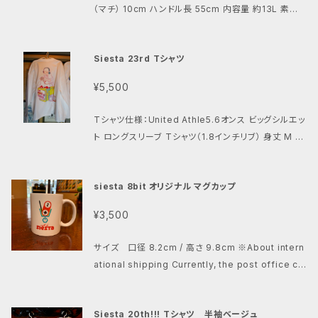
（マチ） 10cm ハンドル長 55cm 内容量 約13L 素材・
生産国 組成 綿 100％ 生地 キャンバス ※生地目
付 基本：390g/m²（11.5oz/yd²） 019.ナチュラル：4
Siesta 23rd Tシャツ
05g/m²（12.0oz/yd²） ※019.ナチュラルは、環境に
配慮し漂白工程をなくした無漂白商品 生産国 中国
¥5,500
Tシャツ仕様：United Athle5.6オンス ビッグシルエッ
ト ロングスリーブ Tシャツ（1.8インチリブ） 身丈 M 7
4cm / L 76cm 身幅 M 65cm / L 68m 肩幅 M 65
cm / L 68m 袖丈 M 57cm / L 59m
siesta 8bit オリジナル マグカップ
¥3,500
サイズ 口径 8.2cm / 高さ 9.8cm ※About intern
ational shipping Currently, the post office ca
n ship only by sea mail. It will takes 1~3 mont
h to arrive.
Siesta 20th!!! Tシャツ 半袖ベージュ