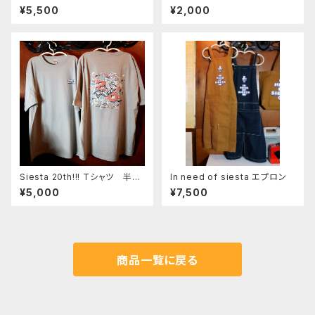
シャツ
¥5,500
¥2,000
Siesta 20th!!! Tシャツ 半袖
In need of siesta エプロン
ライトグレー
¥5,000
¥7,500
商品一覧に戻る